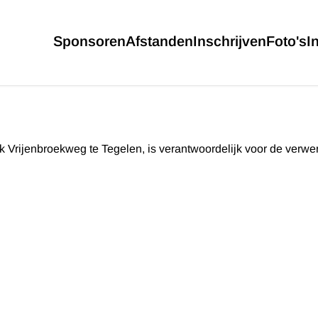
Sponsoren
Afstanden
Inschrijven
Foto's
I
rk Vrijenbroekweg te Tegelen, is verantwoordelijk voor de ver