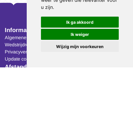
weer te geven die relevanter voor
u zijn
.
Ik ga akkoord
Informatie
Volg ons op:
Ik weiger
Algemene voorwaarden
Wedstrijdreglement
Wijzig mijn voorkeuren
Privacyverklaring
Organisatie
Update cookies
De Berden Voorjaarsloop
Afstanden
in Venlo, Limburg wordt
Jeugdlopen 4 t/m 6 jaar -
georganiseerd door
500 meter
Scopias Atletiek,
een
FrameRunners - 500
atletiekvereniging uit
meter
Venlo.
Jeugdlopen 7 t/m 12 jaar -
1 kilometer
G-loop - 1 kilometer
Scholierenloop - 4
kilometer